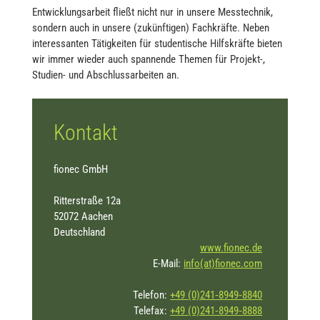
Entwicklungsarbeit fließt nicht nur in unsere Messtechnik,
sondern auch in unsere (zukünftigen) Fachkräfte. Neben
interessanten Tätigkeiten für studentische Hilfskräfte bieten
wir immer wieder auch spannende Themen für Projekt-,
Studien- und Abschlussarbeiten an.
Kontakt
fionec GmbH
Ritterstraße 12a
52072 Aachen
Deutschland
www.fionec.de
E-Mail:
info(at)fionec.com
Telefon:
+49 (0)241‑8949‑8840
Telefax:
+49 (0)241‑8949‑8888